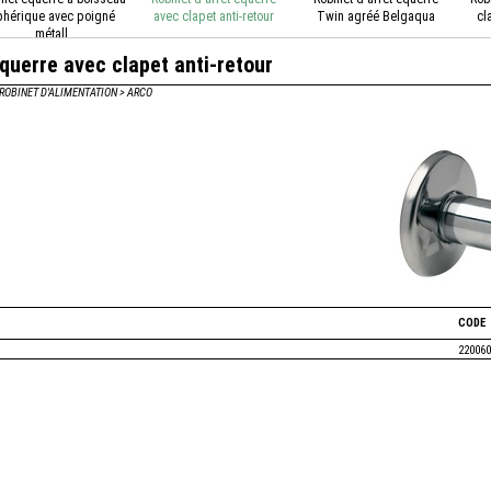
phérique avec poigné
avec clapet anti-retour
Twin agréé Belgaqua
cl
métall