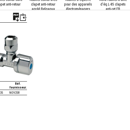
apet anti-retour
clapet anti-retour
pour des appareils
d'éq.L-85 clapets
agréé Belgaqua
électroménagers
anti-ret.EB