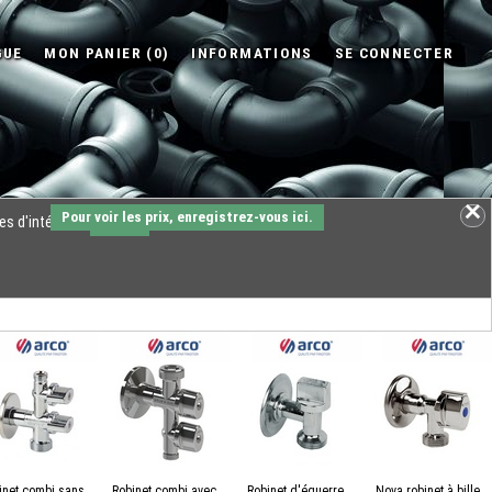
Pour voir les prix, enregistrez-vous ici.
es d'intérêts.
OK
inet combi sans
Robinet combi avec
Robinet d'équerre
Nova robinet à bille