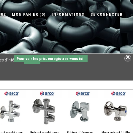
Pour voir les prix, enregistrez-vous ici.
es d'intérêts.
OK
inet combi sans
Robinet combi avec
Robinet d'équerre
Nova robinet à bille