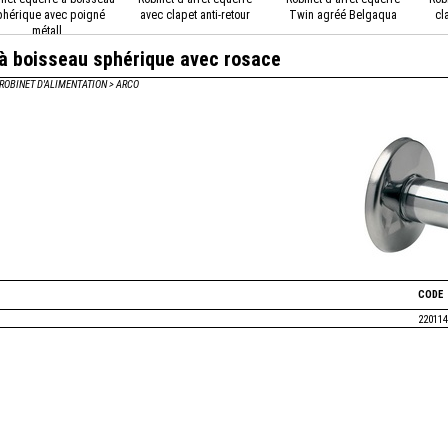
phérique avec poigné
avec clapet anti-retour
Twin agréé Belgaqua
cl
métall