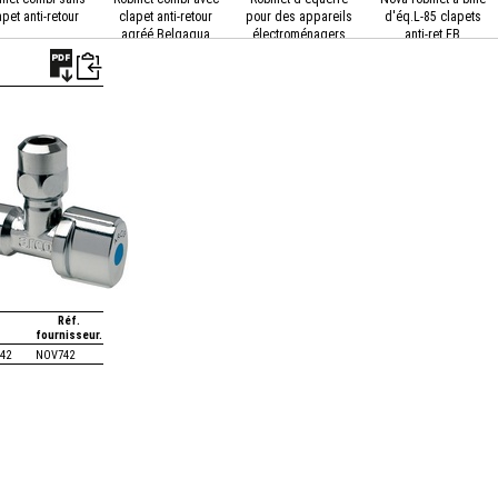
apet anti-retour
clapet anti-retour
pour des appareils
d'éq.L-85 clapets
agréé Belgaqua
électroménagers
anti-ret.EB