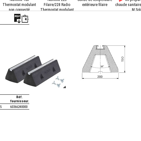
Thermostat modulant
Filaire/228 Radio
extérieure filaire
chaude sanitaire
non connecté
Thermostat modulant
M Sol
connecté