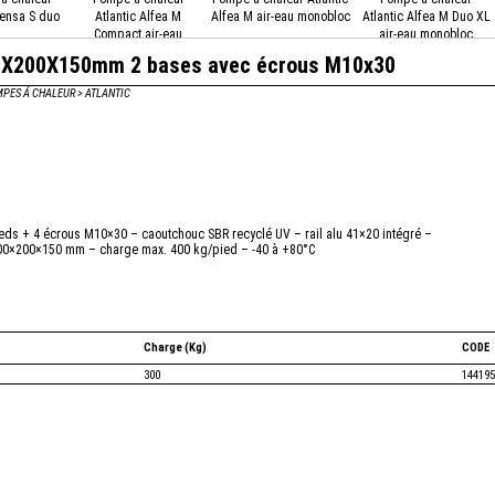
tensa S duo
Atlantic Alfea M
Alfea M air-eau monobloc
Atlantic Alfea M Duo XL
Compact air-eau
air-eau monobloc
monobloc