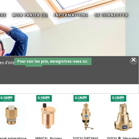
Pour voir les prix, enregistrez-vous ici.
es d'intérêts.
OK
lapet automatique
MINICAL, Purgeur
DISCALDIRTMAG,
DISCAL®, Séparateu