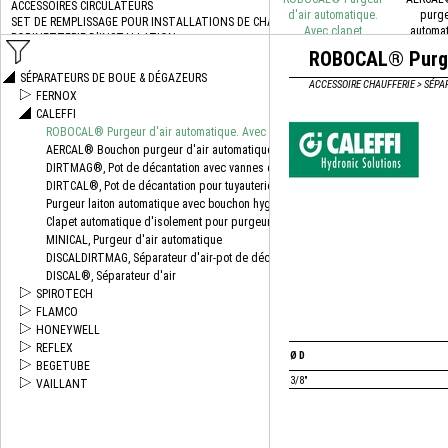
d'air automatique.
purge
Avec clapet
automat
d'isolement
tous