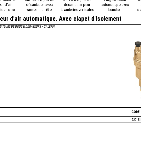
ur d'air
décantation avec
décantation pour
automatique avec
ique pour
vannes d'arrêt et
tuyauteries verticales
bouchon
pu
 types
aiman
hygroscopique