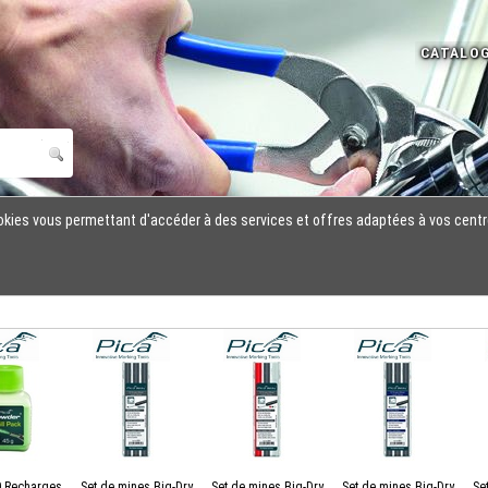
cookies vous permettant d'accéder à des services et offres adaptées à vos centr
0 Recharges
Set de mines Big-Dry
Set de mines Big-Dry
Set de mines Big-Dry
Se