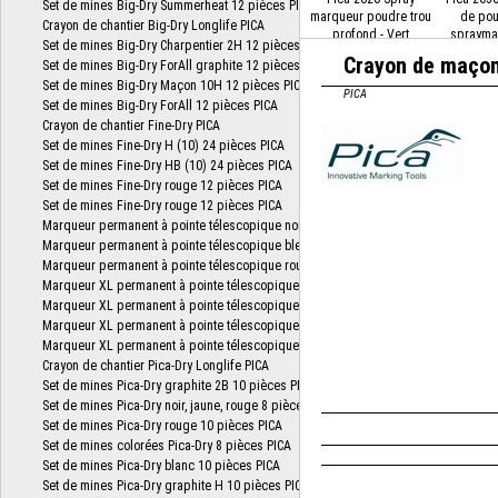
marqueur poudre trou
de pou
profond - Vert
spraymar