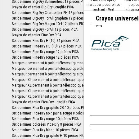
marqueur poudre trou
de pou
profond - Vert
spraymar