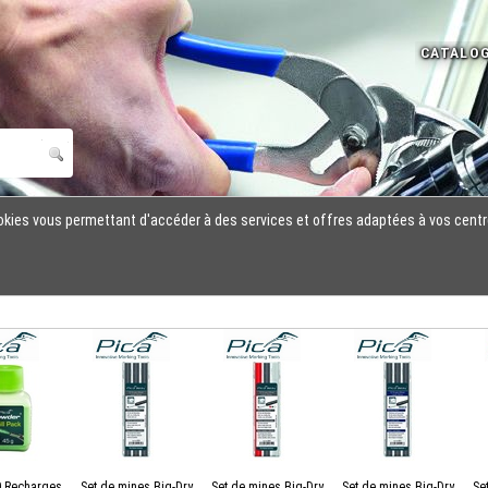
cookies vous permettant d'accéder à des services et offres adaptées à vos centr
0 Recharges
Set de mines Big-Dry
Set de mines Big-Dry
Set de mines Big-Dry
Se