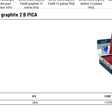
dre pour
ForAll graphite 12
ForAll 12 pièces PICA
Aniline 12 pièces
ker 2020 -
pièces PICA
PICA
vert