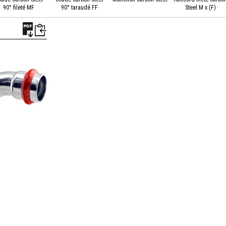
90° fileté MF
90° taraudé FF
Steel M x (F)