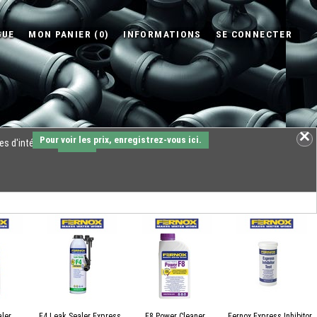
Pour voir les prix, enregistrez-vous ici.
es d'intérêts.
OK
ler
F4 Leak Sealer Express
F8 Power Cleaner
Fernox Express Inhibitor