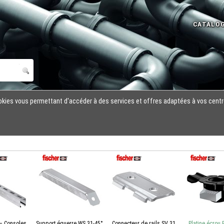
cookies vous permettant d'accéder à des services et offres adaptées à vos centr
– Consoles
Support équerre WS 31-45°
Connecteur de rails SV 31
Platine écrou 