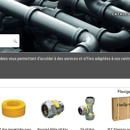
cookies vous permettant d'accéder à des services et offres adaptées à vos centr
T Kas touret tube pour
Raccord Mâle plt Kas
Té plt Kas
PLT Flexigas ro