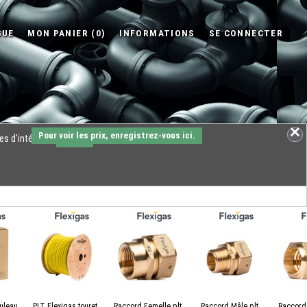
Pour voir les prix, enregistrez-vous ici.
es d'intérêts.
OK
uleau
PLT Flexigas touret
Raccord Femelle plt
Raccord Mâle plt
Raccord 