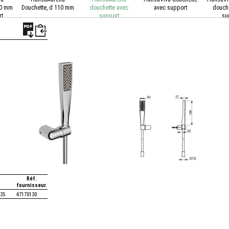
10 mm
Douchette, d 110 mm
douchette avec
avec support
douche
rt
support
su