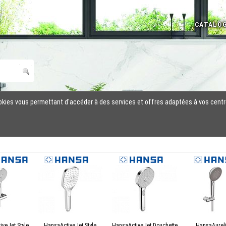
cookies vous permettant d'accéder à des services et offres adaptées à vos centr
veJet Style
HansaActiveJet Style
HansaActiveJet Douchette
HansaAurel