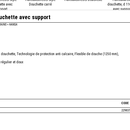
tte avec
Douchette carré
douchette, d 1
pport
avec suppo