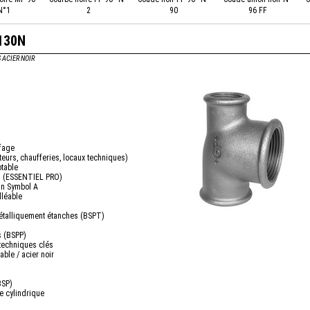
N°1
2
90
96 FF