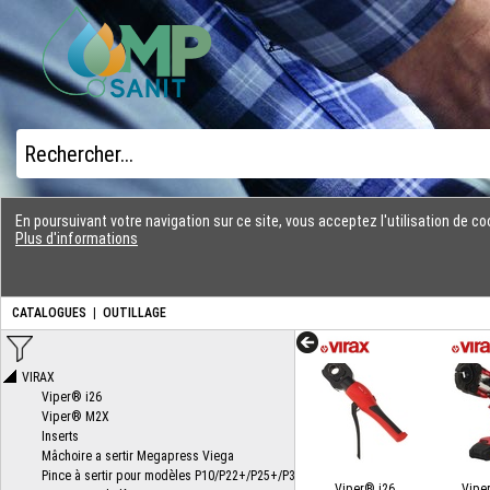
En poursuivant votre navigation sur ce site, vous acceptez l'utilisation de 
Plus d'informations
CATALOGUES
|
OUTILLAGE
Viper® i26
Vipe