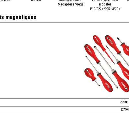
Megapress Viega
modèles
P10/P22+/P25+/P30+