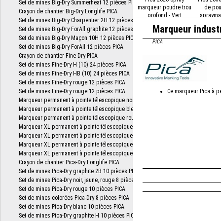
marqueur poudre trou
de pou
profond - Vert
spraymar