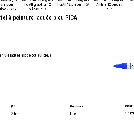
dre pour
ForAll graphite 12
ForAll 12 pièces PICA
Aniline 12 pièces
ker 2020 -
pièces PICA
PICA
vert