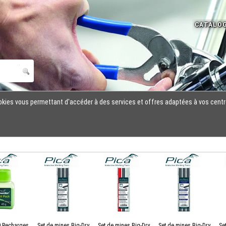
cookies vous permettant d'accéder à des services et offres adaptées à vos centr
0 Recharges
Set de mines Big-Dry
Set de mines Big-Dry
Set de mines Big-Dry
Se