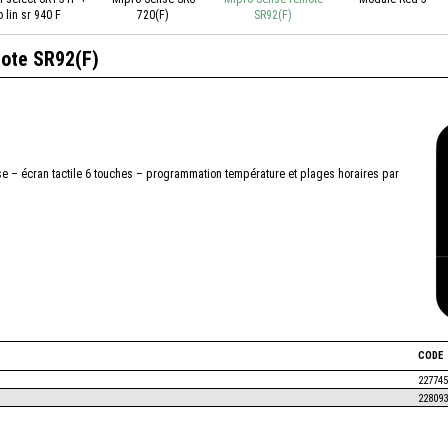
 lin sr 940 F
720(F)
SR92(F)