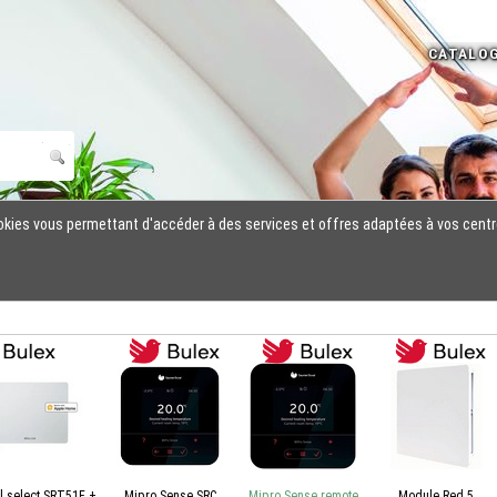
cookies vous permettant d'accéder à des services et offres adaptées à vos centr
l select SRT51F +
Mipro Sense SRC
Mipro Sense remote
Module Red 5