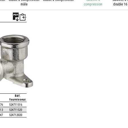
mâle
compression
double 16 