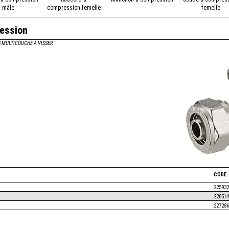
mâle
compression femelle
femelle