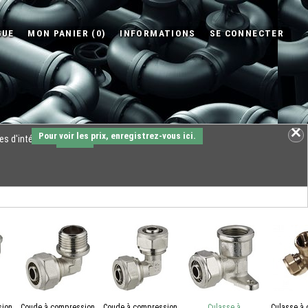
Pour voir les prix, enregistrez-vous ici.
es d'intérêts.
OK
sion
Coude à compression
Coude à compression
Culasse à
Culasse à