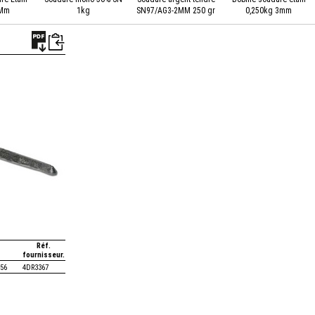
3Mm
1kg
SN97/AG3-2MM 250 gr
0,250kg 3mm