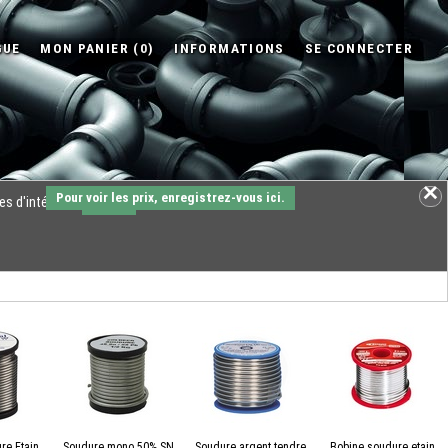
Pour voir les prix, enregistrez-vous ici.
es d'intérêts.
OK
re Etain
Soudure mono 50% SN
Soudure argent tendre
Bobine soudure etain