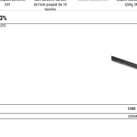
S39
6x13cm paquet de 10
0,5Kg 
bandes