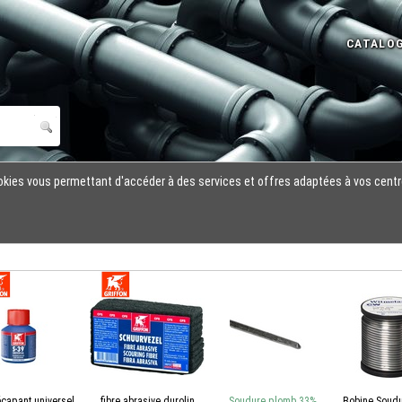
cookies vous permettant d'accéder à des services et offres adaptées à vos centr
écapant universel
fibre abrasive durolin
Soudure plomb 33%
Bobine Soudu