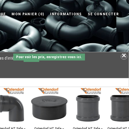
Pour voir les prix, enregistrez-vous ici.
es d'intérêts.
OK
tendorf HT Safe –
Ostendorf HT Safe –
Ostendorf HT Safe –
Ostendorf HT 