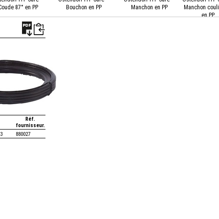
Coude 87° en PP
Bouchon en PP
Manchon en PP
Manchon couli
en PP