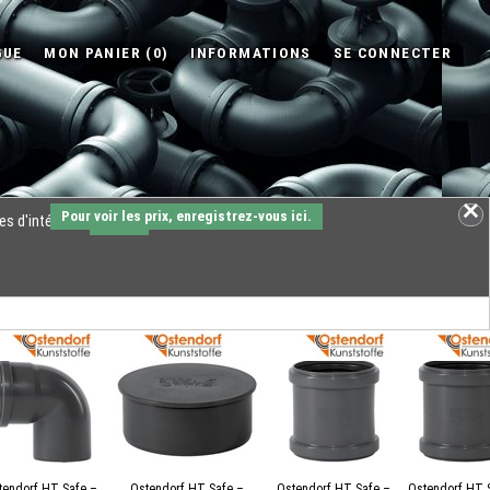
Pour voir les prix, enregistrez-vous ici.
es d'intérêts.
OK
tendorf HT Safe –
Ostendorf HT Safe –
Ostendorf HT Safe –
Ostendorf HT 