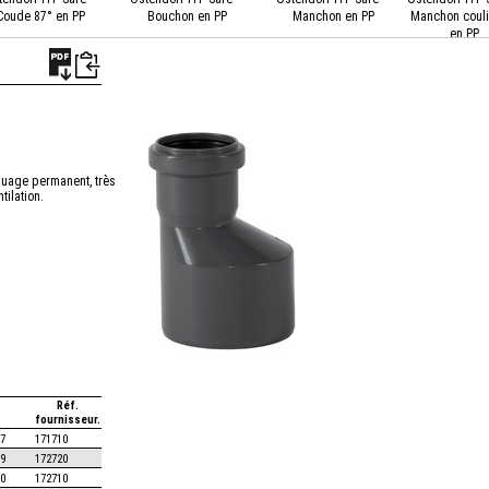
Coude 87° en PP
Bouchon en PP
Manchon en PP
Manchon couli
en PP