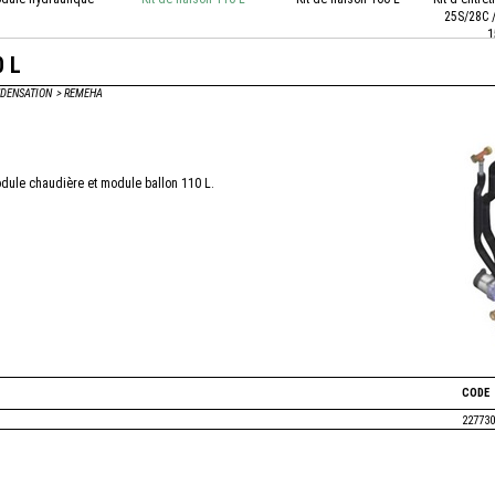
25S/28C 
1