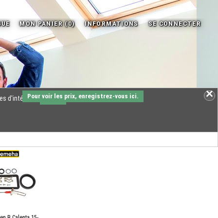
Pour voir les prix, enregistrez-vous ici.
es d'intérêts.
OK
ien B Calenta 15-