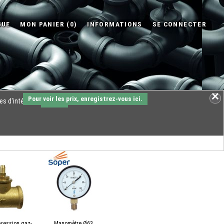
Pour voir les prix, enregistrez-vous ici.
es d'intérêts.
OK
pression gaz-
Manomètre Ø63