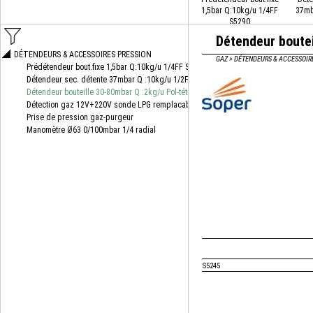
1,5bar Q:10kg/u 1/4FF
37mb
S5290