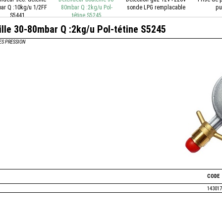
ar Q :10kg/u 1/2FF
80mbar Q :2kg/u Pol-
sonde LPG remplacable
pu
S5441
tétine S5245