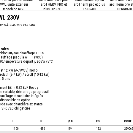
VWL unité extérieur
aroTHERM PRO et
aroTherm pro et plus
aroTherm pro et
monobloc R290
plus UPGRADE
UPRGRADE
UPRGRADE